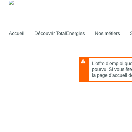
Passer
au
contenu
principal
Accueil
Découvrir TotalEnergies
Nos métiers
L'offre d'emploi qu
pourvu. Si vous ête
la page d'accueil d