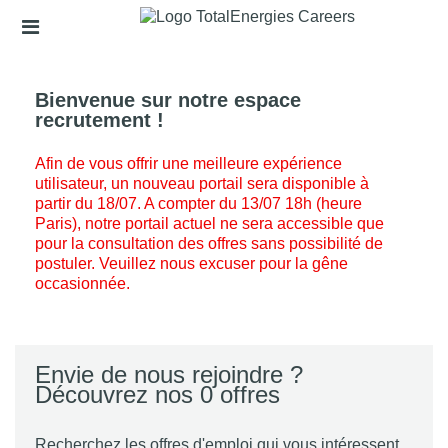
Passer
Liens
au
de
contenu
l'en-
principal
tête
Bienvenue sur notre espace
recrutement !
Afin de vous offrir une meilleure expérience
utilisateur, un nouveau portail sera disponible à
partir du 18/07. A compter du 13/07 18h (heure
Paris), notre portail actuel ne sera accessible que
pour la consultation des offres sans possibilité de
postuler. Veuillez nous excuser pour la gêne
occasionnée.
Envie de nous rejoindre ?
Découvrez nos 0 offres
Recherchez les offres d'emploi qui vous intéressent