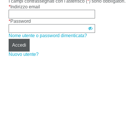
email
Sign
I campi contrassegnati con l'asterisco (
*
) sono obbligatori.
and
in
*
Indirizzo email
password.
using
username
*
Password
and
Mostra
password
Nome utente o password dimenticata?
password
Accedi
Nuovo utente?