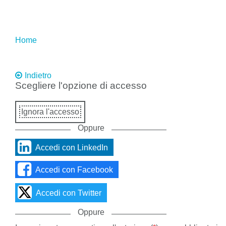
Passa
al
contenuto
principale
Home
Indietro
Scegliere l'opzione di accesso
You
can
skip
Skip
Ignora l'accesso
sign
sign
in,
in
Oppure
use
option
Sign
social
Accedi con LinkedIn
in
media,
using
or
Accedi con Facebook
social
sign
media
in
Accedi con Twitter
options.
with
your
Oppure
Indirizzo